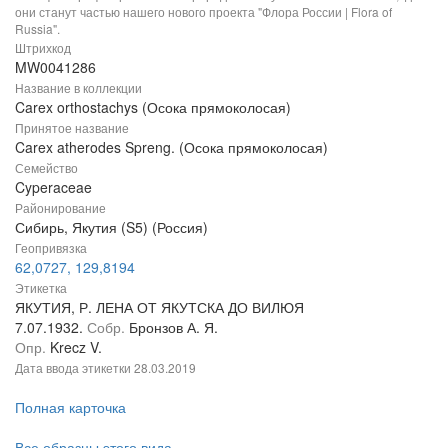
они станут частью нашего нового проекта "Флора России | Flora of
Russia".
Штрихкод
MW0041286
Название в коллекции
Carex orthostachys (Осока прямоколосая)
Принятое название
Carex atherodes Spreng. (Осока прямоколосая)
Семейство
Cyperaceae
Районирование
Сибирь, Якутия (S5) (Россия)
Геопривязка
62,0727, 129,8194
Этикетка
ЯКУТИЯ, Р. ЛЕНА ОТ ЯКУТСКА ДО ВИЛЮЯ
7.07.1932.
Собр.
Бронзов А. Я.
Опр.
Krecz V.
Дата ввода этикетки
28.03.2019
Полная карточка
Все образцы этого вида