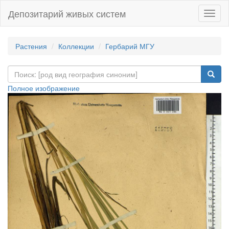
Депозитарий живых систем
Навиг
Растения
Коллекции
Гербарий МГУ
Полное изображение