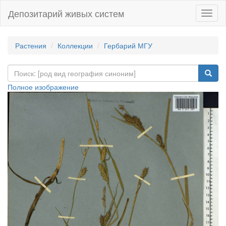
Депозитарий живых систем
Навиг
Растения
Коллекции
Гербарий МГУ
Полное изображение