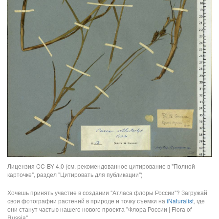
Лицензия CC-BY 4.0 (см. рекомендованное цитирование в "Полной
карточке", раздел "Цитировать для публикации")
Хочешь принять участие в создании "Атласа флоры России"? Загружай
свои фотографии растений в природе и точку съемки на
iNaturalist
, где
они станут частью нашего нового проекта "Флора России | Flora of
Russia".