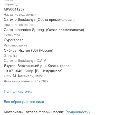
Штрихкод
MW0041287
Название в коллекции
Carex orthostachys (Осока прямоколосая)
Принятое название
Carex atherodes Spreng. (Осока прямоколосая)
Семейство
Cyperaceae
Районирование
Сибирь, Якутия (S5) (Россия)
Этикетка
Carex arthostachys C.A.M.
Якутия, Верхоянский р-н. Красн. тропа.
19.07.1946.
Собр.
[В. Шелудякова]
Опр.
M. Karavaev, 1958
Дата ввода этикетки
1.12.2022
Полная карточка
Все образцы этого вида
Материалы "Атласа флоры России" (
подробности
)