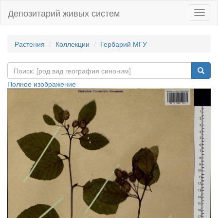
Депозитарий живых систем
Навиг
Растения
Коллекции
Гербарий МГУ
Полное изображение