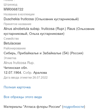
Штрихкод
MW0068722
Название в коллекции
Duschekia fruticosa (Ольховник кустарниковый)
Принятое название
Alnus alnobetula subsp. fruticosa (Rupr.) Raus (Ольховник
кустарниковый, Ольха кустарниковая)
Семейство
Betulaceae
Районирование
Сибирь, Прибайкалье и Забайкалье (S4) (Россия)
Этикетка
Alnus fruticosa Rup.
Читинская обл.
12.07.1964.
Собр.
Аралова
Дата ввода этикетки
26.07.2022
Полная карточка
Все образцы этого вида
Материалы "Атласа флоры России" (
подробности
)