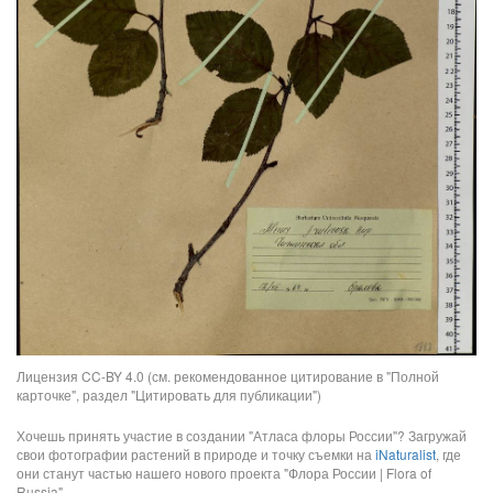
Лицензия CC-BY 4.0 (см. рекомендованное цитирование в "Полной
карточке", раздел "Цитировать для публикации")
Хочешь принять участие в создании "Атласа флоры России"? Загружай
свои фотографии растений в природе и точку съемки на
iNaturalist
, где
они станут частью нашего нового проекта "Флора России | Flora of
Russia".