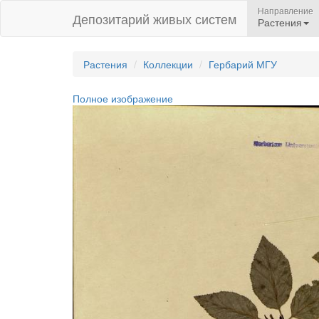
Направление
Депозитарий живых систем
Растения
Растения
Коллекции
Гербарий МГУ
Полное изображение