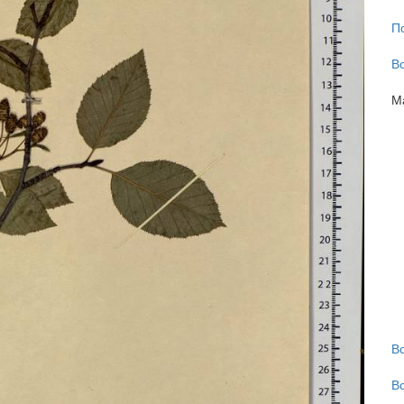
П
В
М
В
В