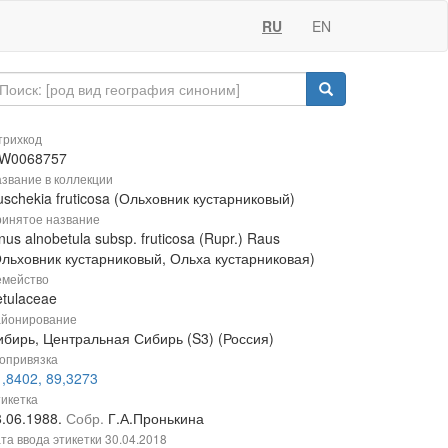
RU
EN
рихкод
W0068757
звание в коллекции
schekia fruticosa (Ольховник кустарниковый)
инятое название
nus alnobetula subsp. fruticosa (Rupr.) Raus
Ольховник кустарниковый, Ольха кустарниковая)
мейство
etulaceae
йонирование
ибирь, Центральная Сибирь (S3) (Россия)
опривязка
,8402, 89,3273
икетка
8.06.1988.
Собр.
Г.А.Пронькина
та ввода этикетки
30.04.2018