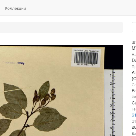
Коллекции
Шт
M
На
Du
Пр
Al
(
Се
B
Ра
С
Ге
61
Эт
2
Да