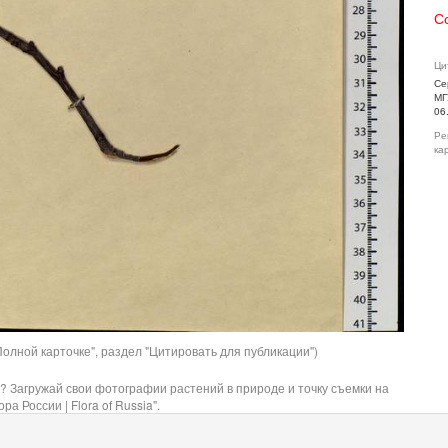
С
Ци
Се
МГ
06
Ре
ка
олной карточке", раздел "Цитировать для публикации")
? Загружай свои фотографии растений в природе и точку съемки на
ра России | Flora of Russia".