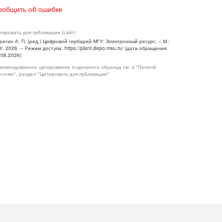
ообщить об ошибке
тировать для публикации (сайт)
регин А. П. (ред.) Цифровой гербарий МГУ: Электронный ресурс. – М.:
У, 2026. – Режим доступа: https://plant.depo.msu.ru/ (дата обращения
.08.2026)
комендованное цитирование отдельного образца см. в "Полной
рточке", раздел "Цитировать для публикации"