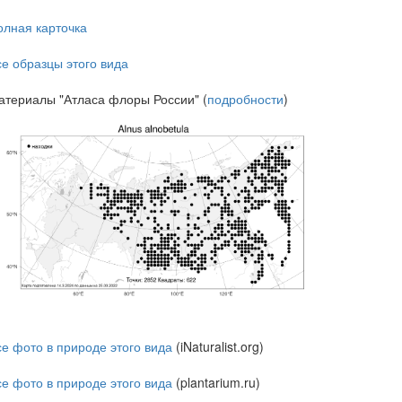
олная карточка
се образцы этого вида
атериалы "Атласа флоры России" (
подробности
)
се фото в природе этого вида
(iNaturalist.org)
се фото в природе этого вида
(plantarium.ru)