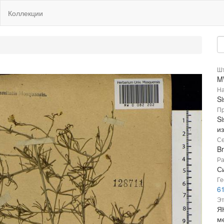
Коллекции
Шт
M
На
S
Пр
S
и
Се
B
Ра
Си
Ге
6
Эт
Я
ме