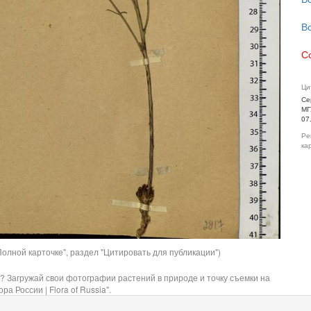
В
С
Ци
Се
МГ
07
Ре
ка
олной карточке", раздел "Цитировать для публикации")
? Загружай свои фотографии растений в природе и точку съемки на
ра России | Flora of Russia".