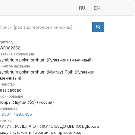
RU
EN
рихкод
W0082202
звание в коллекции
isymbrium polymorphum (Гулявник изменчивый)
инятое название
isymbrium polymorphum (Murray) Roth (Гулявник
зменчивый)
мейство
rassicaceae
йонирование
бирь, Якутия (S5) (Россия)
опривязка
1,9567, 129,6435
икетка
КУТИЯ, Р. ЛЕНА ОТ ЯКУТСКА ДО ВИЛЮЯ. Дорога
жду Якутском и Табагой, ок. пригор. хоз.