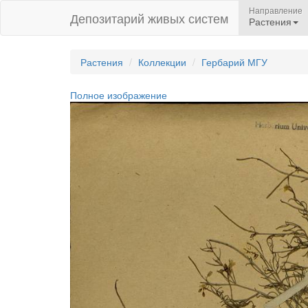
Направление
Депозитарий живых систем
Растения
Растения
Коллекции
Гербарий МГУ
Полное изображение