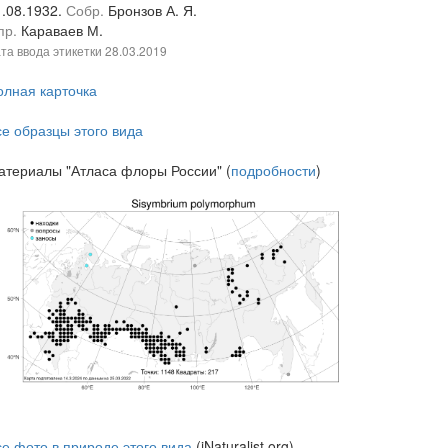
1.08.1932.
Собр.
Бронзов А. Я.
пр.
Караваев М.
та ввода этикетки
28.03.2019
олная карточка
се образцы этого вида
атериалы "Атласа флоры России" (
подробности
)
се фото в природе этого вида
(iNaturalist.org)