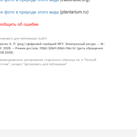
се фото в природе этого вида
(plantarium.ru)
ообщить об ошибке
тировать для публикации (сайт)
регин А. П. (ред.) Цифровой гербарий МГУ: Электронный ресурс. – М.:
У, 2026. – Режим доступа: https://plant.depo.msu.ru/ (дата обращения
.08.2026)
комендованное цитирование отдельного образца см. в "Полной
рточке", раздел "Цитировать для публикации"