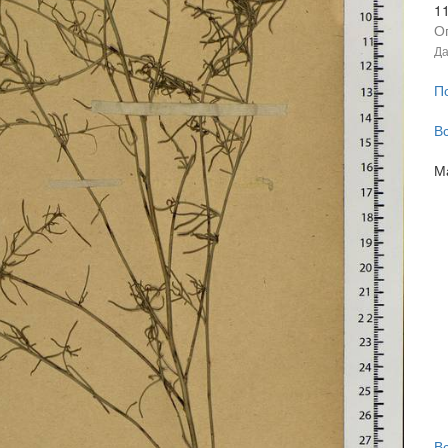
1
О
Да
П
В
М
В