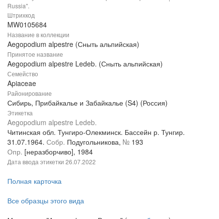
Russia".
Штрихкод
MW0105684
Название в коллекции
Aegopodium alpestre (Сныть альпийская)
Принятое название
Aegopodium alpestre Ledeb. (Сныть альпийская)
Семейство
Apiaceae
Районирование
Сибирь, Прибайкалье и Забайкалье (S4) (Россия)
Этикетка
Aegopodium alpestre Ledeb.
Читинская обл. Тунгиро-Олекминск. Бассейн р. Тунгир.
31.07.1964.
Собр.
Подугольникова,
№
193
Опр.
[неразборчиво], 1984
Дата ввода этикетки
26.07.2022
Полная карточка
Все образцы этого вида