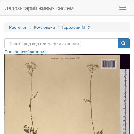
Депозитарий живых систем
Навиг
Растения
Коллекции
Гербарий МГУ
Полное изображение