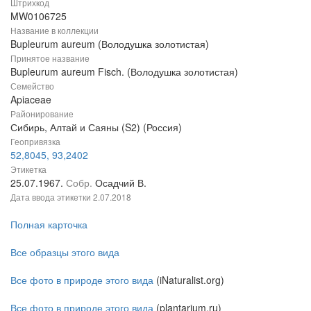
Штрихкод
MW0106725
Название в коллекции
Bupleurum aureum (Володушка золотистая)
Принятое название
Bupleurum aureum Fisch. (Володушка золотистая)
Семейство
Apiaceae
Районирование
Сибирь, Алтай и Саяны (S2) (Россия)
Геопривязка
52,8045, 93,2402
Этикетка
25.07.1967.
Собр.
Осадчий В.
Дата ввода этикетки
2.07.2018
Полная карточка
Все образцы этого вида
Все фото в природе этого вида
(iNaturalist.org)
Все фото в природе этого вида
(plantarium.ru)