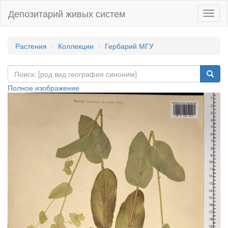
Депозитарий живых систем
Навиг
Растения
Коллекции
Гербарий МГУ
Полное изображение