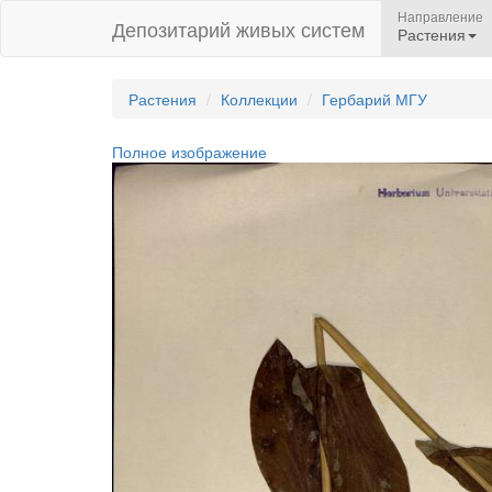
Направление
Депозитарий живых систем
Растения
Растения
Коллекции
Гербарий МГУ
Полное изображение