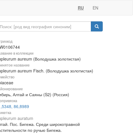
RU
EN
рихкод
W0106744
звание в коллекции
upleurum aureum (Володушка золотистая)
инятое название
upleurum aureum Fisch. (Володушка золотистая)
мейство
piaceae
йонирование
ибирь, Алтай и Саяны (S2) (Россия)
опривязка
,5348, 86,8989
икетка
upleurum auratum
лтай. Пос. Бигежа. Среди широкотравной
астительности по ручью Бигежа.