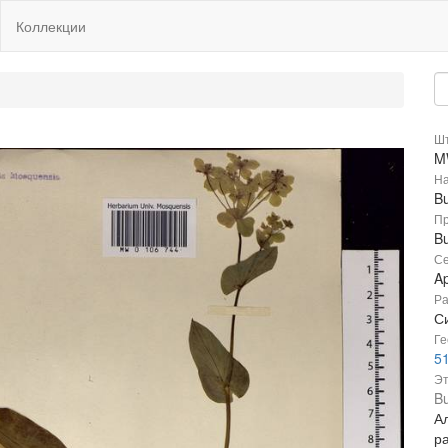
Коллекции
Шт
M
На
B
Пр
B
Се
A
Ра
С
Ге
51
Эт
B
А
р