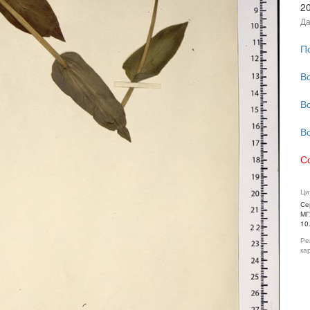
2
Да
П
В
В
В
С
Ци
Се
МГ
10
Ре
ка