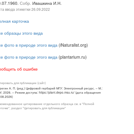
0.07.1960.
Собр.
Ивашкина И.Н.
та ввода этикетки
26.09.2022
олная карточка
се образцы этого вида
се фото в природе этого вида
(iNaturalist.org)
се фото в природе этого вида
(plantarium.ru)
ообщить об ошибке
тировать для публикации (сайт)
регин А. П. (ред.) Цифровой гербарий МГУ: Электронный ресурс. – М.:
У, 2026. – Режим доступа: https://plant.depo.msu.ru/ (дата обращения
.08.2026)
комендованное цитирование отдельного образца см. в "Полной
рточке", раздел "Цитировать для публикации"