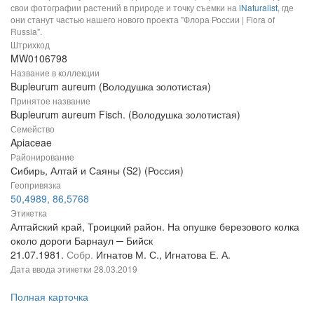
свои фотографии растений в природе и точку съемки на
iNaturalist
, где
они станут частью нашего нового проекта "Флора России | Flora of
Russia".
Штрихкод
MW0106798
Название в коллекции
Bupleurum aureum (Володушка золотистая)
Принятое название
Bupleurum aureum Fisch. (Володушка золотистая)
Семейство
Apiaceae
Районирование
Сибирь, Алтай и Саяны (S2) (Россия)
Геопривязка
50,4989, 86,5768
Этикетка
Алтайский край, Троицкий район. На опушке березового колка
около дороги Барнаул ─ Бийск
21.07.1981.
Собр.
Игнатов М. С., Игнатова Е. А.
Дата ввода этикетки
28.03.2019
Полная карточка