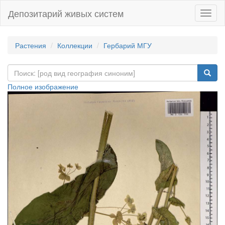
Депозитарий живых систем
Навиг
Растения
Коллекции
Гербарий МГУ
Полное изображение