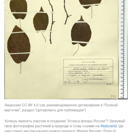
Лицензия CC-BY 4.0 (см. рекомендованное цитирование в "Полной
карточке", раздел "Цитировать для публикации")
Хочешь принять участие в создании "Атласа флоры России"? Загружай
свои фотографии растений в природе и точку съемки на
iNaturalist
, где
они станут частью нашего нового проекта "Флора России | Flora of