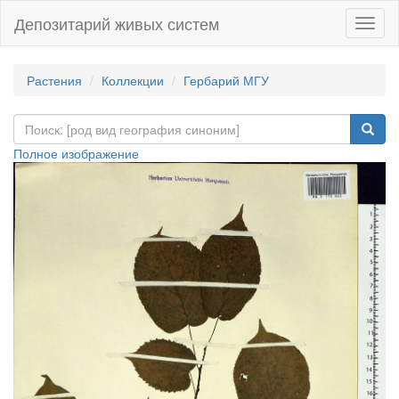
Депозитарий живых систем
Навиг
Растения
Коллекции
Гербарий МГУ
Полное изображение