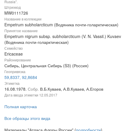
Russia".
Штрихкод
MW0111726
Название в коллекции
Empetrum subholarcticum (Водяника почти-голарктическая)
Принятое название
Empetrum nigrum subsp. subholarcticum (V. N. Vassil.) Kuvaev
(Водяника почти-голарктическая)
Семейство
Ericaceae
Районирование
Сибирь, Центральная Сибирь (S3) (Россия)
Геопривязка
59,8337, 92,8684
Этикетка
16.08.1978.
Собр.
В.Б.Куваев, А.В.Куваев, А.Егоров
Дата ввода этикетки
12.05.2017
Полная карточка
Все образцы этого вида
Материалы "Атласа флоры России" (
подробности
)