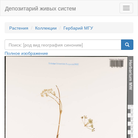
Депозитарий живых систем
Навиг
Растения
Коллекции
Гербарий МГУ
Полное изображение