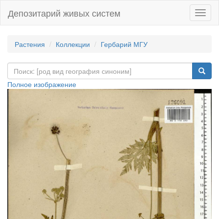
Депозитарий живых систем
Навиг
Растения
Коллекции
Гербарий МГУ
Полное изображение