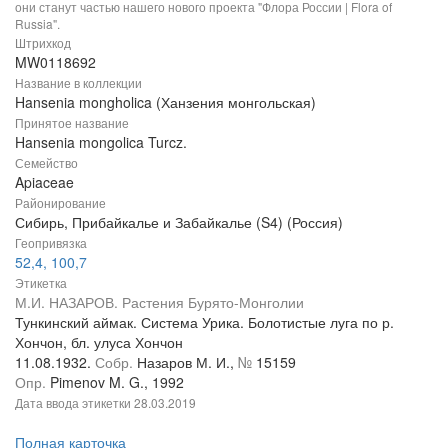
они станут частью нашего нового проекта "Флора России | Flora of
Russia".
Штрихкод
MW0118692
Название в коллекции
Hansenia mongholica (Ханзения монгольская)
Принятое название
Hansenia mongolica Turcz.
Семейство
Apiaceae
Районирование
Сибирь, Прибайкалье и Забайкалье (S4) (Россия)
Геопривязка
52,4, 100,7
Этикетка
М.И. НАЗАРОВ. Растения Бурято-Монголии
Тункинский аймак. Система Урика. Болотистые луга по р.
Хончон, бл. улуса Хончон
11.08.1932.
Собр.
Назаров М. И.,
№
15159
Опр.
Pimenov M. G., 1992
Дата ввода этикетки
28.03.2019
Полная карточка