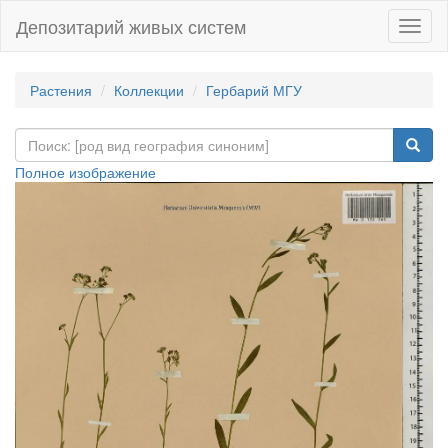
Депозитарий живых систем
Навиг
Растения
Коллекции
Гербарий МГУ
Полное изображение