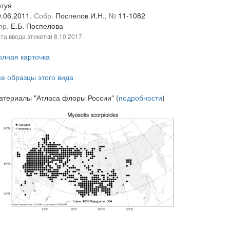
отуя
9.06.2011.
Собр.
Поспелов И.Н.,
№
11-1082
пр.
Е.Б. Поспелова
та ввода этикетки
8.10.2017
олная карточка
се образцы этого вида
атериалы "Атласа флоры России" (
подробности
)