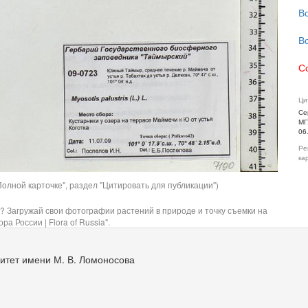
В
В
С
Ци
Се
МГ
06
Ре
ка
олной карточке", раздел "Цитировать для публикации")
? Загружай свои фотографии растений в природе и точку съемки на
ра России | Flora of Russia".
итет имени М. В. Ломоносова