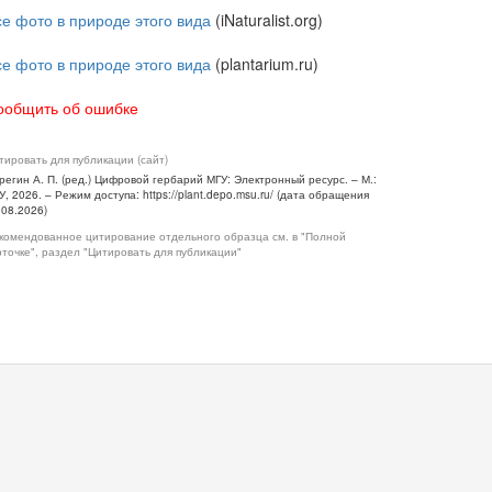
се фото в природе этого вида
(iNaturalist.org)
се фото в природе этого вида
(plantarium.ru)
ообщить об ошибке
тировать для публикации (сайт)
регин А. П. (ред.) Цифровой гербарий МГУ: Электронный ресурс. – М.:
У, 2026. – Режим доступа: https://plant.depo.msu.ru/ (дата обращения
.08.2026)
комендованное цитирование отдельного образца см. в "Полной
рточке", раздел "Цитировать для публикации"