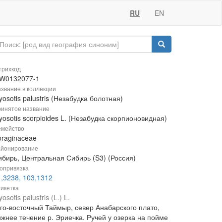
RU
EN
рихкод
W0132077-1
звание в коллекции
osotis palustris (Незабудка болотная)
инятое название
osotis scorpioides L. (Незабудка скорпионовидная)
мейство
oraginaceae
йонирование
ибирь, Центральная Сибирь (S3) (Россия)
опривязка
1,3238, 103,1312
икетка
osotis palustris (L.) L.
го-восточный Таймыр, север Анабарского плато,
ижнее течение р. Эриечка. Ручей у озерка на пойме