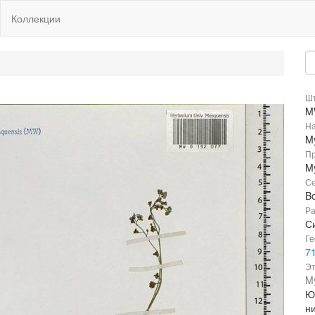
Коллекции
Шт
M
На
My
Пр
My
Се
B
Ра
С
Ге
7
Эт
My
Ю
н