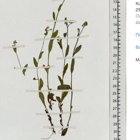
К
2
О
Да
П
В
М