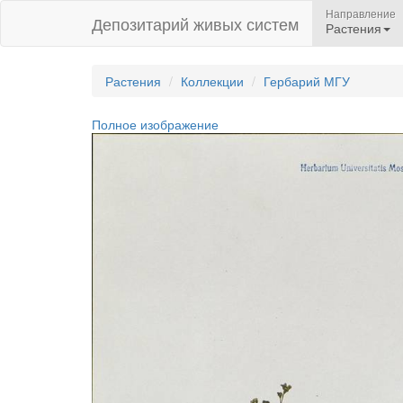
Направление
Депозитарий живых систем
Растения
Растения
Коллекции
Гербарий МГУ
Полное изображение