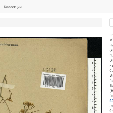
Коллекции
Шт
M
На
S
Пр
S
и
Се
B
Ра
В
(E
Ге
52
Эт
9