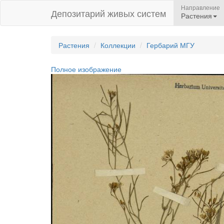
Направление
Депозитарий живых систем
Растения
Растения
Коллекции
Гербарий МГУ
Полное изображение