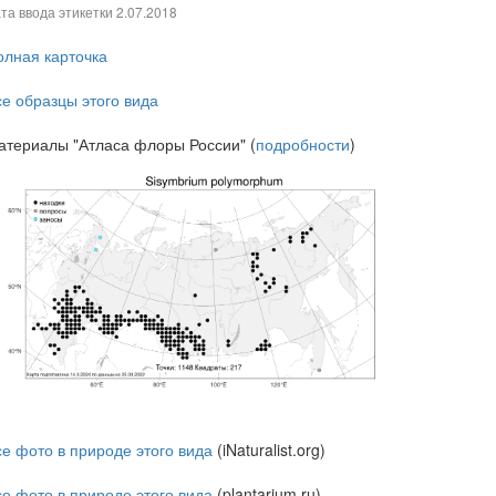
та ввода этикетки
2.07.2018
олная карточка
се образцы этого вида
атериалы "Атласа флоры России" (
подробности
)
се фото в природе этого вида
(iNaturalist.org)
се фото в природе этого вида
(plantarium.ru)