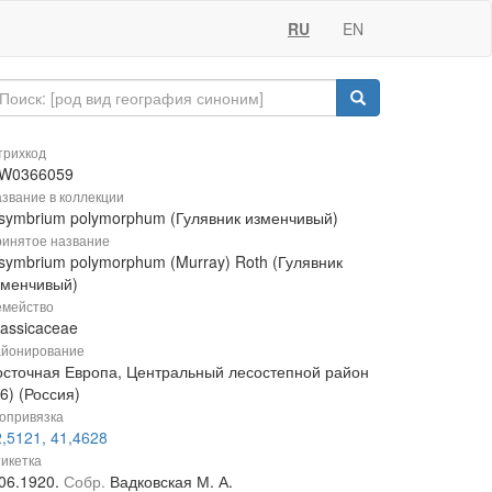
RU
EN
рихкод
W0366059
звание в коллекции
isymbrium polymorphum (Гулявник изменчивый)
инятое название
isymbrium polymorphum (Murray) Roth (Гулявник
зменчивый)
мейство
rassicaceae
йонирование
осточная Европа, Центральный лесостепной район
6) (Россия)
опривязка
,5121, 41,4628
икетка
.06.1920.
Собр.
Вадковская М. А.