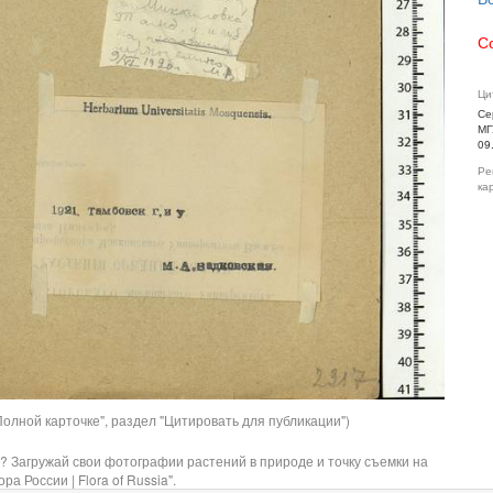
С
Ци
Се
МГ
09
Ре
ка
олной карточке", раздел "Цитировать для публикации")
? Загружай свои фотографии растений в природе и точку съемки на
ра России | Flora of Russia".