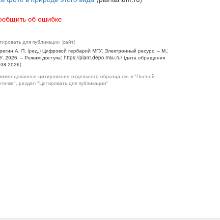
ообщить об ошибке
тировать для публикации (сайт)
регин А. П. (ред.) Цифровой гербарий МГУ: Электронный ресурс. – М.:
У, 2026. – Режим доступа: https://plant.depo.msu.ru/ (дата обращения
.08.2026)
комендованное цитирование отдельного образца см. в "Полной
рточке", раздел "Цитировать для публикации"