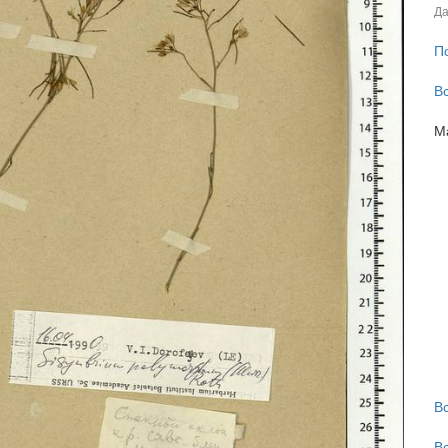
Да
П
В
М
В
В