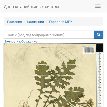
Депозитарий живых систем
Навиг
Растения
Коллекции
Гербарий МГУ
Полное изображение