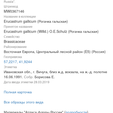
Russia".
Штрихкод
MW0367146
Название в коллекции
Erucastrum gallicum (Рогачка гальская)
Принятое название
Erucastrum gallicum (Willd.) O.E.Schulz (Рогачка гальская)
Семейство
Brassicaceae
Районирование
Восточная Европа, Центральный лесной район (E5) (Россия)
Геопривязка
57,2217, 41,9244
Этикетка
Ивановская обл., г. Вичуга, близ ж.д. вокзала, на ж.-д. полотне
16.06.1991.
Собр.
Борисова Е.
Дата ввода этикетки
28.03.2019
Полная карточка
Все образцы этого вида
Материалы "Атласа флоры России" (
подробности
)