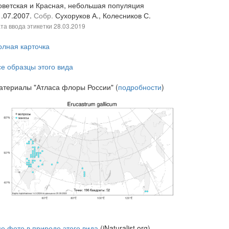
оветская и Красная, небольшая популяция
1.07.2007.
Собр.
Сухоруков А., Колесников С.
та ввода этикетки
28.03.2019
олная карточка
се образцы этого вида
атериалы "Атласа флоры России" (
подробности
)
се фото в природе этого вида
(iNaturalist.org)