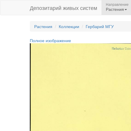
Направление
Депозитарий живых систем
Растения
Растения
Коллекции
Гербарий МГУ
Полное изображение