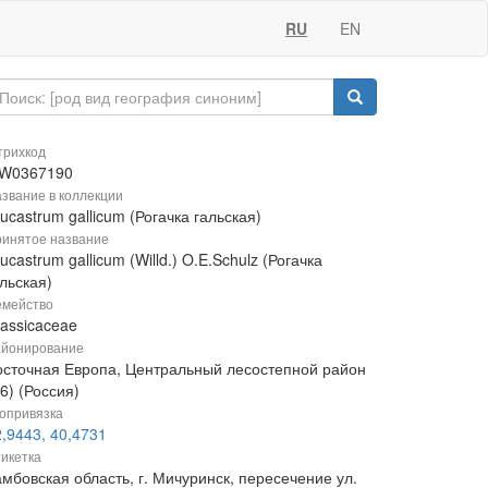
RU
EN
рихкод
W0367190
звание в коллекции
ucastrum gallicum (Рогачка гальская)
инятое название
ucastrum gallicum (Willd.) O.E.Schulz (Рогачка
льская)
мейство
rassicaceae
йонирование
осточная Европа, Центральный лесостепной район
6) (Россия)
опривязка
,9443, 40,4731
икетка
мбовская область, г. Мичуринск, пересечение ул.