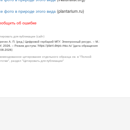
се фото в природе этого вида
(plantarium.ru)
ообщить об ошибке
тировать для публикации (сайт)
регин А. П. (ред.) Цифровой гербарий МГУ: Электронный ресурс. – М.:
У, 2026. – Режим доступа: https://plant.depo.msu.ru/ (дата обращения
.08.2026)
комендованное цитирование отдельного образца см. в "Полной
рточке", раздел "Цитировать для публикации"