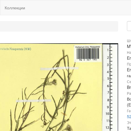
Коллекции
Шт
M
На
Er
Пр
Er
га
Се
B
Ра
В
(E
Ге
52
Эт
Та