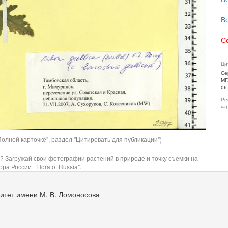
В
С
Ци
Се
МГ
06
Ре
ка
олной карточке", раздел "Цитировать для публикации")
? Загружай свои фотографии растений в природе и точку съемки на
ра России | Flora of Russia".
итет имени М. В. Ломоносова