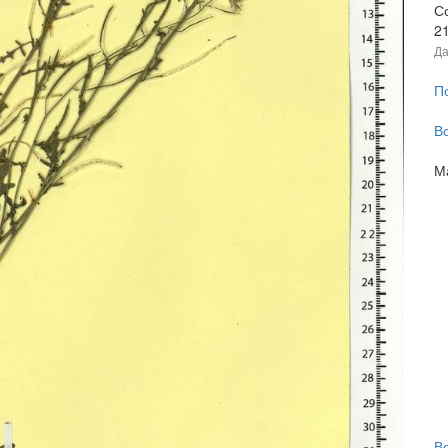
С
2
Да
П
В
М
В