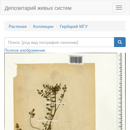
Депозитарий живых систем
Навиг
Растения
Коллекции
Гербарий МГУ
Полное изображение