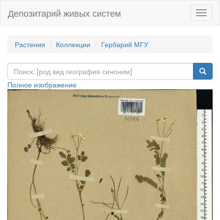
Депозитарий живых систем
Навиг
Растения
Коллекции
Гербарий МГУ
Полное изображение