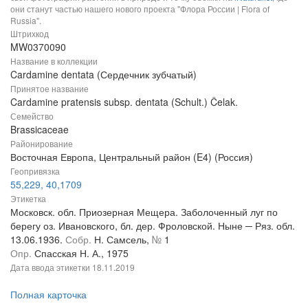
они станут частью нашего нового проекта "Флора России | Flora of
Russia".
Штрихкод
MW0370090
Название в коллекции
Cardamine dentata (Сердечник зубчатый)
Принятое название
Cardamine pratensis subsp. dentata (Schult.) Čelak.
Семейство
Brassicaceae
Районирование
Восточная Европа, Центральный район (E4) (Россия)
Геопривязка
55,229, 40,1709
Этикетка
Московск. обл. Приозерная Мещера. Заболоченный луг по
берегу оз. Ивановского, бл. дер. Фроловской. Ныне ─ Ряз. обл.
13.06.1936.
Собр.
Н. Самсель,
№
1
Опр.
Спасская Н. А., 1975
Дата ввода этикетки
18.11.2019
Полная карточка