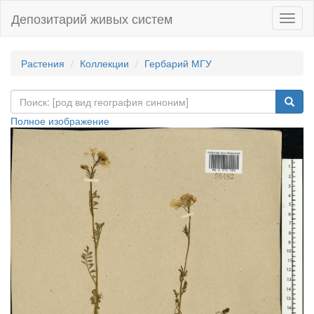
Депозитарий живых систем
Навиг
Растения
Коллекции
Гербарий МГУ
Полное изображение