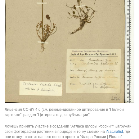
Лицензия CC-BY 4.0 (см. рекомендованное цитирование в "Полной
карточке", раздел "Цитировать для публикации")
Хочешь принять участие в создании "Атласа флоры России"? Загружай
свои фотографии растений в природе и точку съемки на
iNaturalist
, где
они станут частью нашего нового проекта "Флора России | Flora of