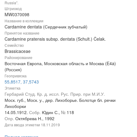
Russia".
Штрихкод
MW0370098
Название в коллекции
Cardamine dentata (Сердечник зубчатый)
Принятое название
Cardamine pratensis subsp. dentata (Schult.) Čelak.
Семейство
Brassicaceae
Районирование
Восточная Европа, Московская область и Москва (E4a)
(Россия)
Геопривязка
55,8517, 37,5743
Этикетка
Гербарий Студ. Кр. д. иссл. Рус. Прир. при М.И.У.
Моск. губ., Моск. у., дер. Лихоборье. Болотце бл. речки
Лихоборки
14.05.1912.
Собр.
Юдин С.,
№
118
Опр.
Октябрева Н., 1992
Дата ввода этикетки
18.11.2019
Полная карточка