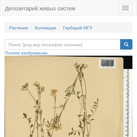
Депозитарий живых систем
Навиг
Растения
Коллекции
Гербарий МГУ
Полное изображение