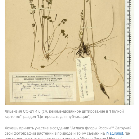
Лицензия CC-BY 4.0 (см. рекомендованное цитирование в "Полной
карточке", раздел "Цитировать для публикации")
Хочешь принять участие в создании "Атласа флоры России"? Загружай
свои фотографии растений в природе и точку съемки на
iNaturalist
, где
они станут частью нашего нового проекта "Флора России | Flora of