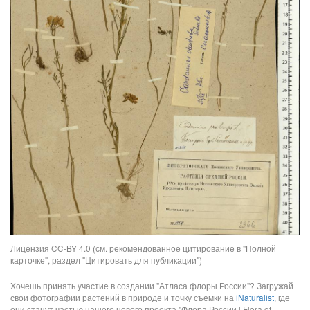
Лицензия CC-BY 4.0 (см. рекомендованное цитирование в "Полной
карточке", раздел "Цитировать для публикации")
Хочешь принять участие в создании "Атласа флоры России"? Загружай
свои фотографии растений в природе и точку съемки на
iNaturalist
, где
они станут частью нашего нового проекта "Флора России | Flora of