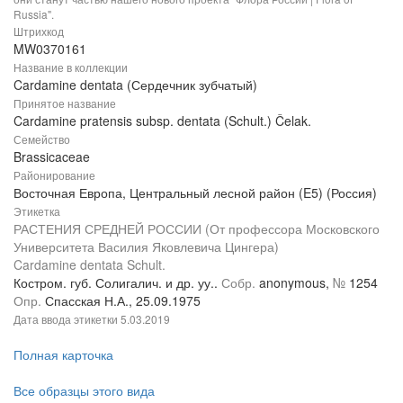
Russia".
Штрихкод
MW0370161
Название в коллекции
Cardamine dentata (Сердечник зубчатый)
Принятое название
Cardamine pratensis subsp. dentata (Schult.) Čelak.
Семейство
Brassicaceae
Районирование
Восточная Европа, Центральный лесной район (E5) (Россия)
Этикетка
РАСТЕНИЯ СРЕДНЕЙ РОССИИ (От профессора Московского
Университета Василия Яковлевича Цингера)
Cardamine dentata Schult.
Костром. губ. Солигалич. и др. уу..
Собр.
anonymous,
№
1254
Опр.
Спасская Н.А., 25.09.1975
Дата ввода этикетки
5.03.2019
Полная карточка
Все образцы этого вида