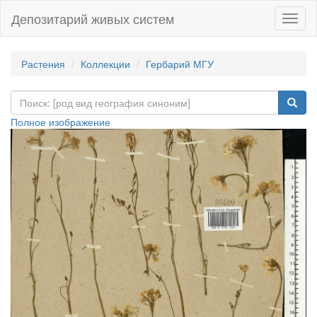
Депозитарий живых систем
Навиг
Растения
Коллекции
Гербарий МГУ
Полное изображение