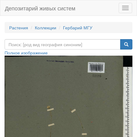
Депозитарий живых систем
Навиг
Растения
Коллекции
Гербарий МГУ
Полное изображение