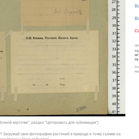
В
В
С
Ци
Се
МГ
08
Ре
ка
олной карточке", раздел "Цитировать для публикации")
? Загружай свои фотографии растений в природе и точку съемки на
ра России | Flora of Russia".