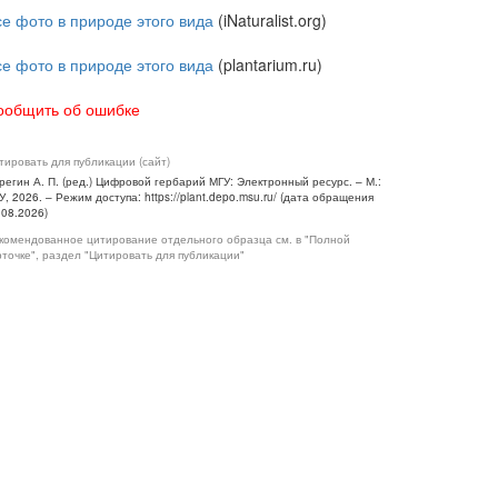
се фото в природе этого вида
(iNaturalist.org)
се фото в природе этого вида
(plantarium.ru)
ообщить об ошибке
тировать для публикации (сайт)
регин А. П. (ред.) Цифровой гербарий МГУ: Электронный ресурс. – М.:
У, 2026. – Режим доступа: https://plant.depo.msu.ru/ (дата обращения
.08.2026)
комендованное цитирование отдельного образца см. в "Полной
рточке", раздел "Цитировать для публикации"