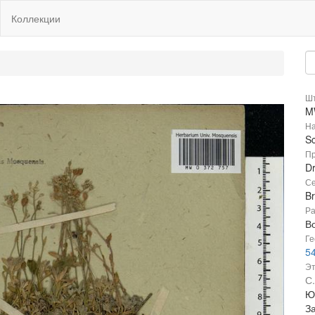
Коллекции
Шт
M
На
Sc
Пр
Dr
Се
B
Ра
В
Ге
54
Эт
С
Ю
З