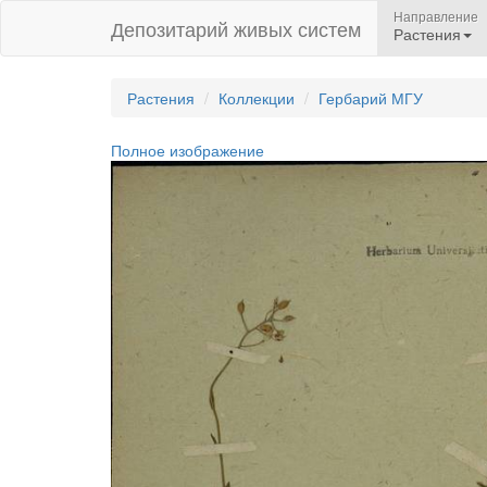
Направление
Депозитарий живых систем
Растения
Растения
Коллекции
Гербарий МГУ
Полное изображение