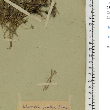
н
2
О
Да
П
В
М