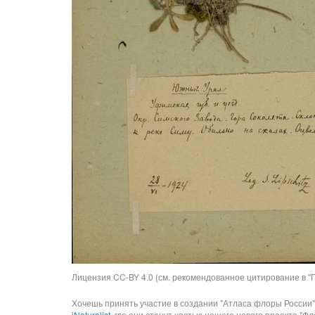
Лицензия CC-BY 4.0 (см. рекомендованное цитирование в "П
Хочешь принять участие в создании "Атласа флоры России"
iNaturalist
, где они станут частью нашего нового проекта "Фло