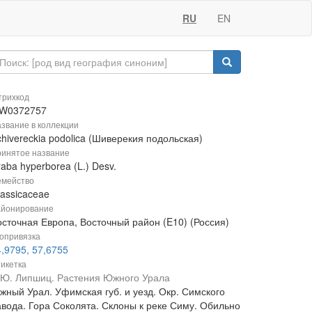
RU
EN
рихкод
W0372757
звание в коллекции
hivereckia podolica (Шиверекия подольская)
инятое название
aba hyperborea (L.) Desv.
мейство
rassicaceae
йонирование
осточная Европа, Восточный район (E10) (Россия)
опривязка
,9795, 57,6755
икетка
.Ю. Липшиц. Растения Южного Урала
жный Урал. Уфимская губ. и уезд. Окр. Симского
авода. Гора Соколята. Склоны к реке Симу. Обильно