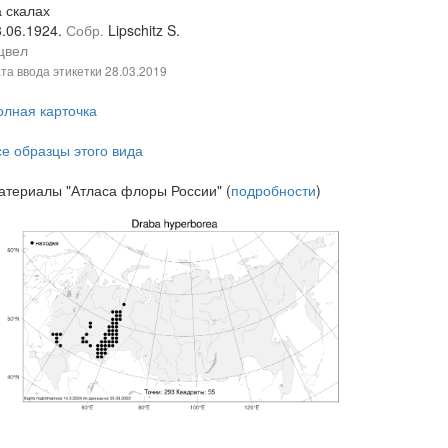
а скалах
8.06.1924.
Собр.
Lipschitz S.
цвел
та ввода этикетки
28.03.2019
олная карточка
се образцы этого вида
атериалы "Атласа флоры России" (
подробности
)