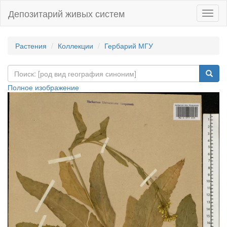
Депозитарий живых систем
Навиг
Растения
Коллекции
Гербарий МГУ
Полное изображение