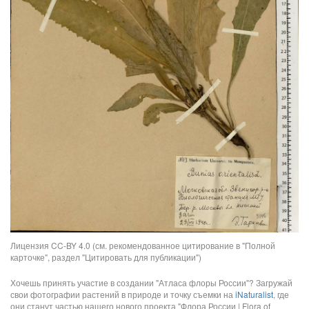
Лицензия CC-BY 4.0 (см. рекомендованное цитирование в "Полной
карточке", раздел "Цитировать для публикации")
Хочешь принять участие в создании "Атласа флоры России"? Загружай
свои фотографии растений в природе и точку съемки на
iNaturalist
, где
они станут частью нашего нового проекта "Флора России | Flora of