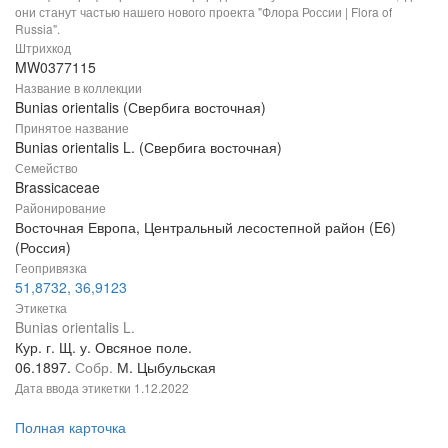
они станут частью нашего нового проекта "Флора России | Flora of
Russia".
Штрихкод
MW0377115
Название в коллекции
Bunias orientalis (Свербига восточная)
Принятое название
Bunias orientalis L. (Свербига восточная)
Семейство
Brassicaceae
Районирование
Восточная Европа, Центральный лесостепной район (E6)
(Россия)
Геопривязка
51,8732, 36,9123
Этикетка
Bunias orientalis L.
Кур. г. Щ. у. Овсяное поле.
06.1897.
Собр.
М. Цыбульская
Дата ввода этикетки
1.12.2022
Полная карточка