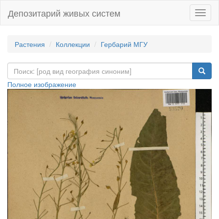
Депозитарий живых систем
Навиг
Растения
Коллекции
Гербарий МГУ
Полное изображение