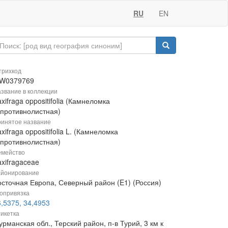
RU
EN
рихкод
W0379769
звание в коллекции
xifraga oppositifolia (Камнеломка
упротивнолистная)
инятое название
xifraga oppositifolia L. (Камнеломка
упротивнолистная)
мейство
xifragaceae
йонирование
осточная Европа, Северный район (E1) (Россия)
опривязка
,5375, 34,4953
икетка
рманская обл., Терский район, п-в Турий, 3 км к