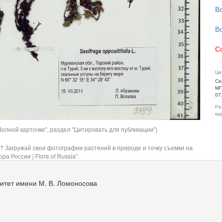
В
В
С
Ци
Се
МГ
07
Ре
ка
олной карточке", раздел "Цитировать для публикации")
? Загружай свои фотографии растений в природе и точку съемки на
ра России | Flora of Russia".
итет имени М. В. Ломоносова