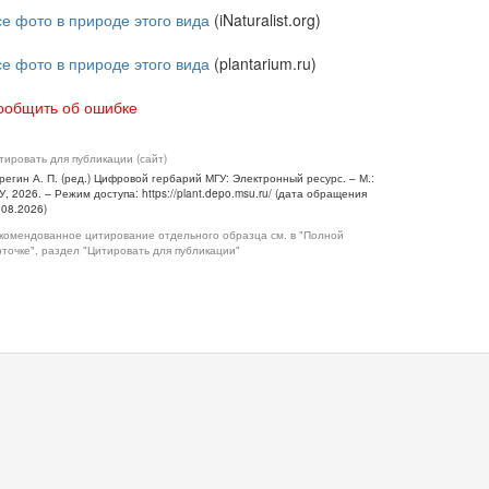
се фото в природе этого вида
(iNaturalist.org)
се фото в природе этого вида
(plantarium.ru)
ообщить об ошибке
тировать для публикации (сайт)
регин А. П. (ред.) Цифровой гербарий МГУ: Электронный ресурс. – М.:
У, 2026. – Режим доступа: https://plant.depo.msu.ru/ (дата обращения
.08.2026)
комендованное цитирование отдельного образца см. в "Полной
рточке", раздел "Цитировать для публикации"