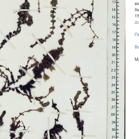
во
б
1
Да
П
В
М