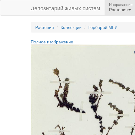
Направление
Депозитарий живых систем
Растения
Растения
Коллекции
Гербарий МГУ
Полное изображение