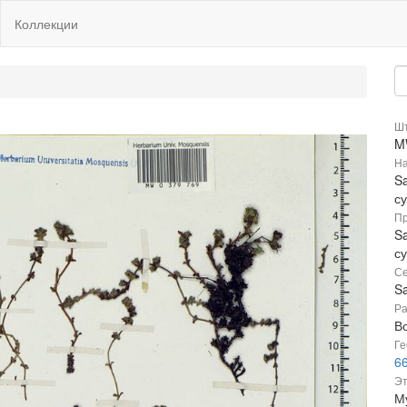
Коллекции
Шт
M
На
Sa
с
Пр
Sa
с
Се
Sa
Ра
В
Ге
66
Эт
Му