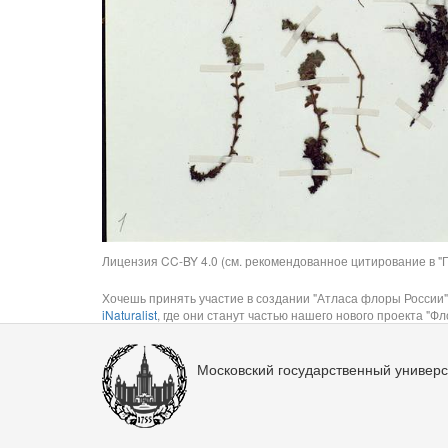
Лицензия CC-BY 4.0 (см. рекомендованное цитирование в "П
Хочешь принять участие в создании "Атласа флоры России"
iNaturalist
, где они станут частью нашего нового проекта "Фло
Московский государственный универс