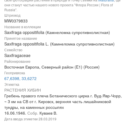
они станут частью нашего нового проекта "Флора России | Flora of
Russia".
Штрихкод
MW0379833
Название в коллекции
Saxifraga oppositifolia (Камнеломка супротивнолистная)
Принятое название
Saxifraga oppositifolia L. (Камнеломка супротивнолистная)
Семейство
Saxifragaceae
Районирование
Восточная Европа, Северный район (E1) (Россия)
Геопривязка
67,6398, 33,6272
Этикетка
РАСТЕНИЯ ХИБИН
Гребень правого плеча Ботанического цирка г. Вуд-Явр-Чорр,
~ 3 км на СВ от г. Кировск, верхняя часть лишайниковой
тундры, на каменных россыпях
16.06.1946.
Собр.
Куваев В.
Дата ввода этикетки
28.03.2019