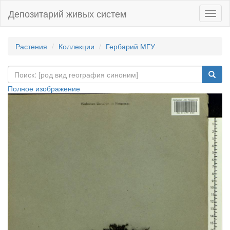
Депозитарий живых систем
Навиг
Растения
Коллекции
Гербарий МГУ
Полное изображение