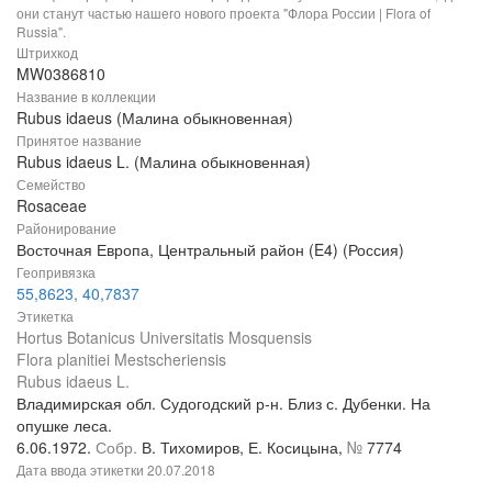
они станут частью нашего нового проекта "Флора России | Flora of
Russia".
Штрихкод
MW0386810
Название в коллекции
Rubus idaeus (Малина обыкновенная)
Принятое название
Rubus idaeus L. (Малина обыкновенная)
Семейство
Rosaceae
Районирование
Восточная Европа, Центральный район (E4) (Россия)
Геопривязка
55,8623, 40,7837
Этикетка
Hortus Botanicus Universitatis Mosquensis
Flora planitiei Mestscheriensis
Rubus idaeus L.
Владимирская обл. Судогодский р-н. Близ с. Дубенки. На
опушке леса.
6.06.1972.
Собр.
В. Тихомиров, Е. Косицына,
№
7774
Дата ввода этикетки
20.07.2018