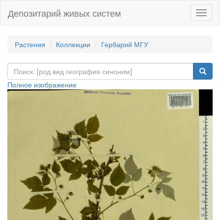
Депозитарий живых систем
Навиг
Растения
Коллекции
Гербарий МГУ
Полное изображение