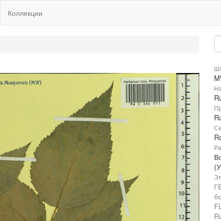
Коллекции
Шт
M
На
R
Пр
R
Се
R
Ра
В
(
Эт
Г
б
F
Ru