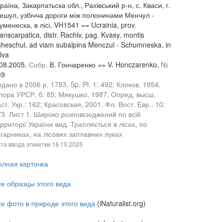
раїна, Закарпатьска обл., Рахівський р-н, с. Кваси, г.
ешул, узбічча дороги між полонинами Менчул -
менеска, в лісі, VH1541 == Ucrainia, prov.
anscarpatica, distr. Rachiv, pag. Kvasy, montis
heschul, ad viam subalpina Menczul - Schumneska, in
lva
.08.2005.
Собр.
В. Гончаренко == V. Honczarenko,
№
89
дано в 2006 р. 1753, Sp. Pl. 1: 492; Клоков. 1954,
лора УРСР, 6: 85; Мякушко, 1987, Опред. высш.
ст. Укр.: 162; Красовская, 2001, Фл. Вост. Евр., 10:
73. Лист 1. Широко розповсюджений по всій
рриторії України вид. Трапляється в лісах, по
гарниках, на лісових заплавних луках
та ввода этикетки
16.10.2025
олная карточка
се образцы этого вида
се фото в природе этого вида
(iNaturalist.org)