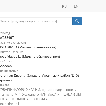
RU
EN
рихкод
W0386971
звание в коллекции
ubus idaeus (Малина обыкновенная)
инятое название
ubus idaeus L. (Малина обыкновенная)
мейство
osaceae
йонирование
осточная Европа, Западно-Украинский район (E13)
Украина)
икетка
ЕРБАРІЙ ФЛОРИ УКРАЇНИ, що його видає Інститут
отаніки ім М.Г. Холодного НАН України. HERBARIUM
LORAE UCRAINICAE EXICCATAE
bus idaeus L.