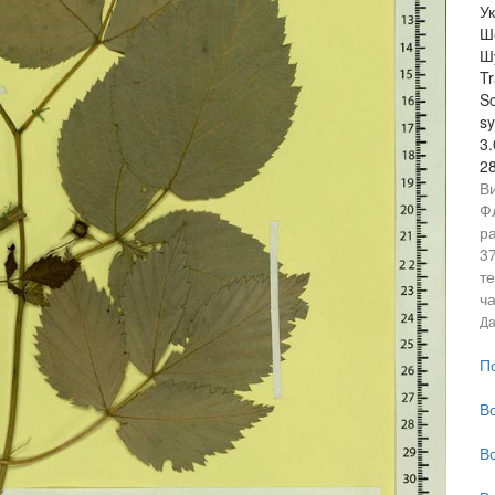
Ук
Ш
Шу
Tr
Sc
sy
3
2
Ви
Ф
ра
3
те
ча
Да
П
В
В