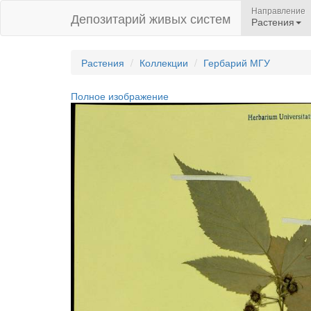
Направление
Депозитарий живых систем
Растения
Растения
Коллекции
Гербарий МГУ
Полное изображение