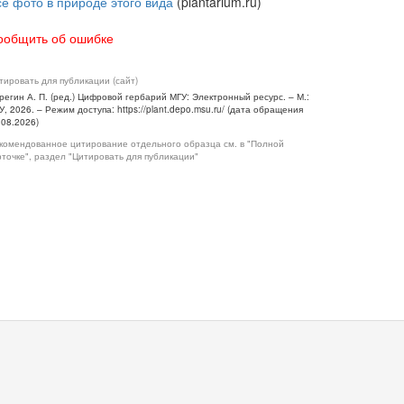
се фото в природе этого вида
(plantarium.ru)
ообщить об ошибке
тировать для публикации (сайт)
регин А. П. (ред.) Цифровой гербарий МГУ: Электронный ресурс. – М.:
У, 2026. – Режим доступа: https://plant.depo.msu.ru/ (дата обращения
.08.2026)
комендованное цитирование отдельного образца см. в "Полной
рточке", раздел "Цитировать для публикации"