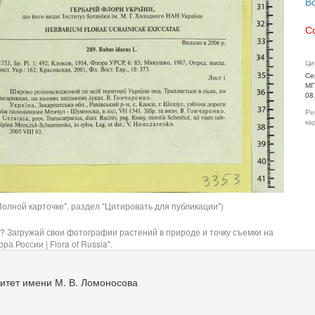
В
С
Ци
Се
МГ
08
Ре
ка
олной карточке", раздел "Цитировать для публикации")
? Загружай свои фотографии растений в природе и точку съемки на
ра России | Flora of Russia".
итет имени М. В. Ломоносова