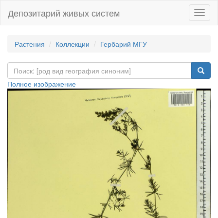
Депозитарий живых систем
Навиг
Растения
Коллекции
Гербарий МГУ
Полное изображение