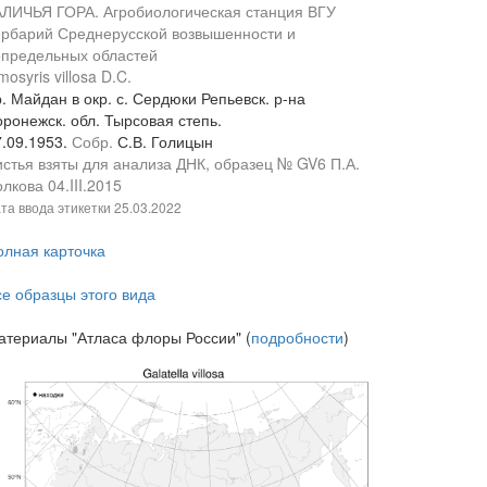
АЛИЧЬЯ ГОРА. Агробиологическая станция ВГУ
ербарий Среднерусской возвышенности и
определьных областей
mosyris villosa D.C.
. Майдан в окр. с. Сердюки Репьевск. р-на
оронежск. обл. Тырсовая степь.
7.09.1953.
Собр.
С.В. Голицын
истья взяты для анализа ДНК, образец № GV6 П.А.
лкова 04.III.2015
та ввода этикетки
25.03.2022
олная карточка
се образцы этого вида
атериалы "Атласа флоры России" (
подробности
)