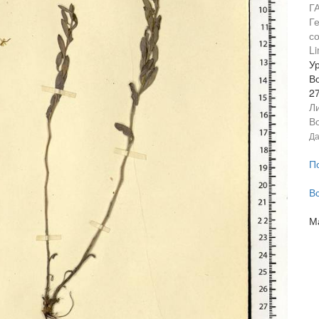
Г
Г
с
Li
Ур
В
2
Л
Во
Да
П
В
М