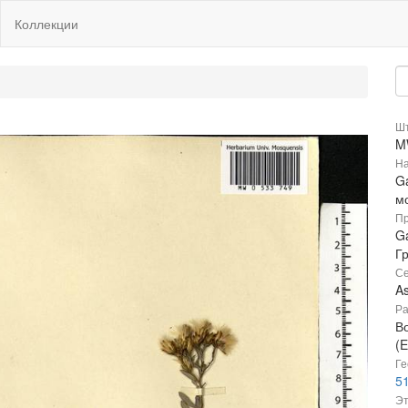
Коллекции
Шт
M
На
Ga
м
Пр
Ga
Г
Се
A
Ра
В
(E
Ге
51
Эт