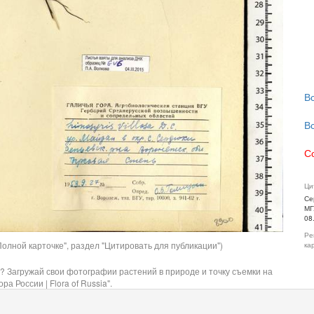
В
В
С
Ци
Се
МГ
08
Ре
олной карточке", раздел "Цитировать для публикации")
ка
? Загружай свои фотографии растений в природе и точку съемки на
ра России | Flora of Russia".