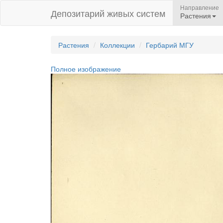
Направление
Депозитарий живых систем
Растения
Растения
Коллекции
Гербарий МГУ
Полное изображение