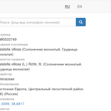
RU
EN
рихкод
W0533749
звание в коллекции
latella villosa (Солонечник мохнатый, Грудница
охнатая)
инятое название
latella villosa (L.) Rchb. fil. (Солонечник мохнатый,
рудница мохнатая)
мейство
steraceae
йонирование
осточная Европа, Центральный лесостепной район
6) (Россия)
опривязка
,0395, 38,6817
икетка