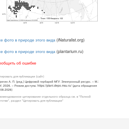
се фото в природе этого вида
(iNaturalist.org)
се фото в природе этого вида
(plantarium.ru)
ообщить об ошибке
тировать для публикации (сайт)
регин А. П. (ред.) Цифровой гербарий МГУ: Электронный ресурс. – М.:
У, 2026. – Режим доступа: https://plant.depo.msu.ru/ (дата обращения
.08.2026)
комендованное цитирование отдельного образца см. в "Полной
рточке", раздел "Цитировать для публикации"